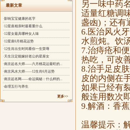
另一味中药名
最新文章
适量红糖调
·影响宝宝健康的名字
盏凼)；还有
·12星座相亲时最看重什么
6.医治风火
·12星女最具哪种女人味
水煎炖。饮汤
·12星座6月桃花运势
7.治痔疮和
·12生肖出生时间看你一生荣辱
·天生注定能嫁好老公的星座女
热吃，可改
·南京起名大师——六月桃花运最旺的...
8.治手足皮
·南京风水大师——12生肖6月运势
皮的内侧在
·南京起名网——命运揭秘：什么样的...
如果已经有
·命理五行与养生
般连用数次
更多>>
9.解酒：香
温馨提示：