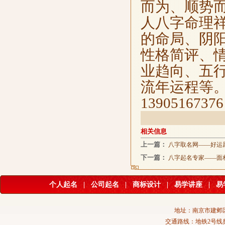
而为、顺势
人八字命理
的命局、阴
性格简评、
业趋向、五
流年运程等。预
13905167376
相关信息
上一篇：
八字取名网——好运
下一篇：
八字起名专家——面
个人起名
|
公司起名
|
商标设计
|
易学讲座
|
易
地址：南京市建邺区
交通路线：地铁2号线