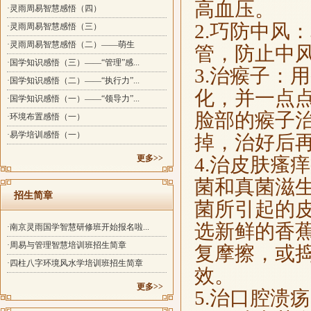
高血压。
·灵雨周易智慧感悟（四）
2.巧防中风
·灵雨周易智慧感悟（三）
·灵雨周易智慧感悟（二）——萌生
管，防止中
·国学知识感悟（三）——“管理”感...
3.治瘊子：
·国学知识感悟（二）——“执行力”...
化，并一点
·国学知识感悟（一）——“领导力”...
脸部的瘊子
·环境布置感悟（一）
·易学培训感悟（一）
掉，治好后
更多>>
4.治皮肤瘙
菌和真菌滋
招生简章
菌所引起的
选新鲜的香蕉
·南京灵雨国学智慧研修班开始报名啦...
·周易与管理智慧培训班招生简章
复摩擦，或
·四柱八字环境风水学培训班招生简章
效。
更多>>
5.治口腔溃