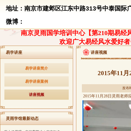
地址：南京市建邺区江东中路313号中泰国际广
微博：
南京灵雨国学培训中心【第210期易经风
欢迎广大易经风水爱好者
易学讲座
讲座视频
易学讲座简介
2015年1
易学讲座案例
发布时
讲座视频
2015
年
11
月
28
日灵雨老师
灵雨学馆最新动态