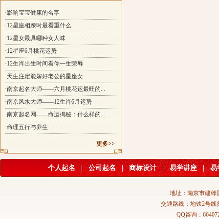
·影响宝宝健康的名字
·12星座相亲时最看重什么
·12星女最具哪种女人味
·12星座6月桃花运势
·12生肖出生时间看你一生荣辱
·天生注定能嫁好老公的星座女
·南京起名大师——六月桃花运最旺的...
·南京风水大师——12生肖6月运势
·南京起名网——命运揭秘：什么样的...
·命理五行与养生
更多>>
个人起名
|
公司起名
|
商标设计
|
易学讲座
|
易
地址：南京市建邺区
交通路线：地铁2号线
QQ咨询：664072