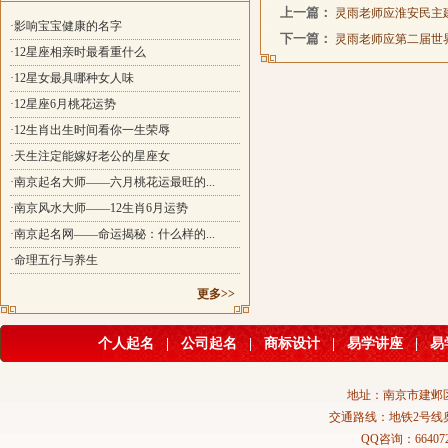
上一篇：
灵雨老师应淮安民主
·影响宝宝健康的名字
下一篇：
灵雨老师应第二届世
·12星座相亲时最看重什么
·12星女最具哪种女人味
·12星座6月桃花运势
·12生肖出生时间看你一生荣辱
·天生注定能嫁好老公的星座女
·南京起名大师——六月桃花运最旺的...
·南京风水大师——12生肖6月运势
·南京起名网——命运揭秘：什么样的...
·命理五行与养生
更多>>
个人起名
|
公司起名
|
商标设计
|
易学讲座
|
易
地址：南京市建邺区
交通路线：地铁2号线
QQ咨询：664072