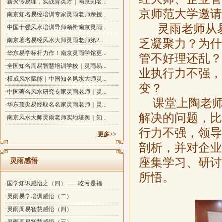
·薪火传易理，实战育英才｜南京知名...
京师范大学邀请
·南京知名易经培训专家灵雨老师亲授...
灵雨老师从
·中国十强风水培训导师领衔南京灵雨...
·南京著名易经风水大师灵雨老师第2...
乏凝聚力？为什
·华东易学标杆力作！南京灵雨学馆更...
管不好理还乱？
·全国知名周易智慧培训学校｜灵雨易...
业执行力不强，
·权威风水赋能｜中国知名风水大师灵...
变？
·中国著名风水研究专家灵雨老师｜灵...
课堂上陶老
·华东顶尖易经取名名家灵雨老师｜灵...
解决的问题，比
·南京风水大师灵雨老师实地堪舆｜知...
行力不强，领导
更多>>
剖析，
并对企业
座集学习、研讨
灵雨感悟
所悟。
·国学知识感悟之（四）——吃亏是福
·灵雨易学培训感悟（二）
·灵雨周易智慧感悟（四）