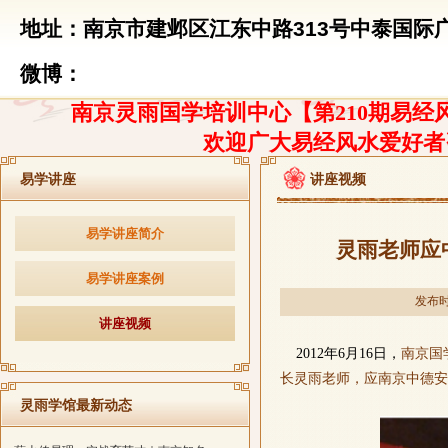
地址：南京市建邺区江东中路313号中泰国际广
微博：
南京灵雨国学培训中心【第210期易经风
欢迎广大易经风水爱好者
易学讲座
讲座视频
易学讲座简介
灵雨老师应
易学讲座案例
发布时间
讲座视频
2
012
年
6
月
16日
，
南京国
长灵雨老师，
应
南京
中德安
灵雨学馆最新动态