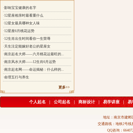
·影响宝宝健康的名字
·12星座相亲时最看重什么
·12星女最具哪种女人味
·12星座6月桃花运势
·12生肖出生时间看你一生荣辱
·天生注定能嫁好老公的星座女
·南京起名大师——六月桃花运最旺的...
·南京风水大师——12生肖6月运势
·南京起名网——命运揭秘：什么样的...
·命理五行与养生
更多>>
个人起名
|
公司起名
|
商标设计
|
易学讲座
|
易
地址：南京市建邺区
交通路线：地铁2号线
QQ咨询：664072