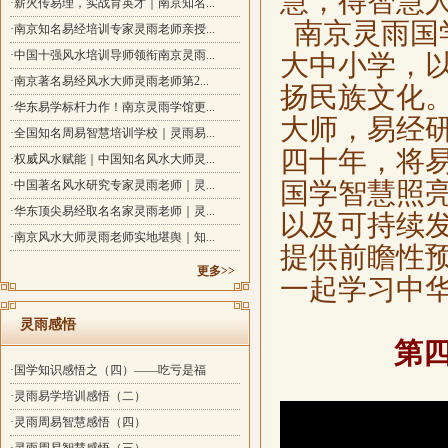
慧，得智慧
·薪火传易理，实战育英才｜南京知名...
南京灵雨国
·南京知名易经培训专家灵雨老师亲授...
·中国十强风水培训导师领衔南京灵雨...
大中小学，
·南京著名易经风水大师灵雨老师第2...
扬民族文化
·华东易学标杆力作！南京灵雨学馆更...
大师，易经
·全国知名周易智慧培训学校｜灵雨易...
四十年，将
·权威风水赋能｜中国知名风水大师灵...
国学智慧照
·中国著名风水研究专家灵雨老师｜灵...
·华东顶尖易经取名名家灵雨老师｜灵...
以及可持续
·南京风水大师灵雨老师实地堪舆｜知...
提供前瞻性
更多>>
一起学习中
灵雨感悟
第
·国学知识感悟之（四）——吃亏是福
·灵雨易学培训感悟（二）
·灵雨周易智慧感悟（四）